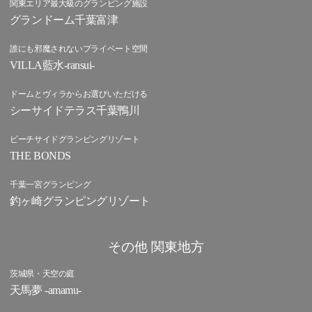
関東エリア最大級のグランピング施設
グランドーム千葉富津
誰にも邪魔されないプライベート空間
VILLA藍水-ransui-
ドームとヴィラからお選びいただける
シーサイドテラス千葉鴨川
ビーチサイドグランピングリゾート
THE BONDS
千葉一宮グランピング
釣ヶ崎グランピングリゾート
その他 関東地方
茨城県・天空の庭
天馬夢 -amamu-