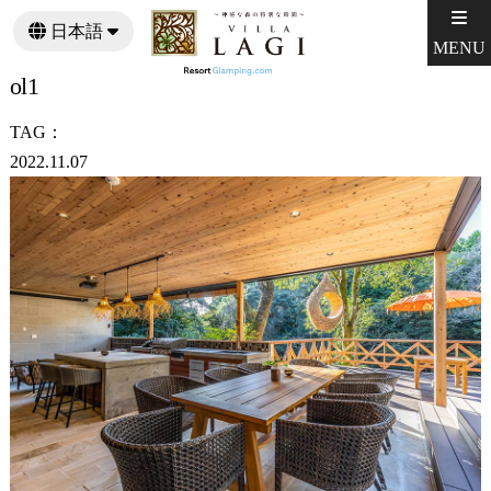
日本語
MENU
English
ol1
TAG：
2022.11.07